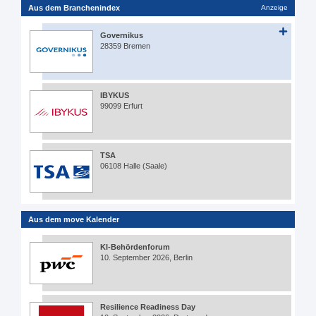
Aus dem Branchenindex
Anzeige
Governikus
28359 Bremen
IBYKUS
99099 Erfurt
TSA
06108 Halle (Saale)
Aus dem move Kalender
KI-Behördenforum
10. September 2026, Berlin
Resilience Readiness Day