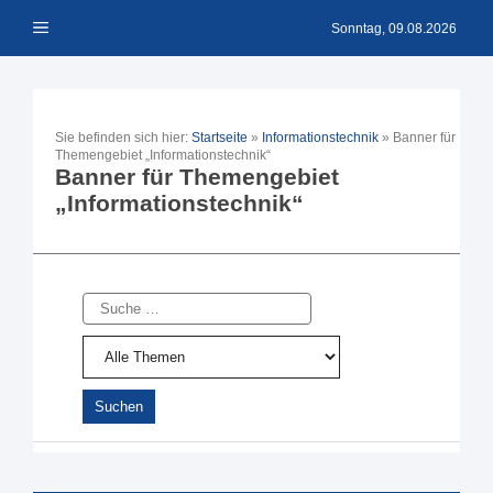
Zum
Menü
Inhalt
Sonntag, 09.08.2026
springen
Sie befinden sich hier:
Startseite
»
Informationstechnik
»
Banner für
Themengebiet „Informationstechnik“
Banner für Themengebiet
„Informationstechnik“
Suche