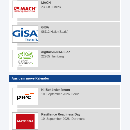
MACH
23558 Lübeck
GISA
06112 Halle (Saale)
digitalSIGNAGE.de
22765 Hamburg
Aus dem move Kalender
KI-Behördenforum
10. September 2026, Berlin
Resilience Readiness Day
10. September 2026, Dortmund