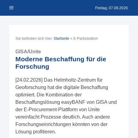
Zum
Menü
Inhalt
Freitag, 07.08.2026
springen
Sie befinden sich hier:
Startseite
»
E-Partizipation
GISA/Unite
Moderne Beschaffung für die
Forschung
[24.02.2026] Das Helmholtz-Zentrum für
Geoforschung hat die digitale Beschaffung
optimiert. Die Kombination der
Beschaffungslösung easyBANF von GISA und
der E-Procurement-Plattform von Unite
vereinfacht Prozesse deutlich. Auch andere
Forschungseinrichtungen könnten von der
Lösung profitieren.