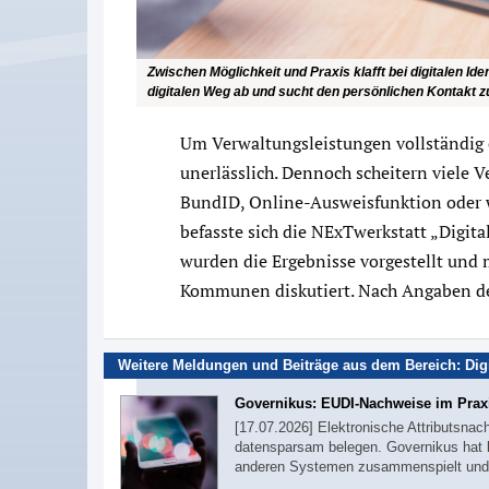
Zwischen Möglichkeit und Praxis klafft bei digitalen Id
digitalen Weg ab und sucht den persönlichen Kontakt 
Um Verwaltungsleistungen vollständig o
unerlässlich. Dennoch scheitern viele 
BundID, Online-Ausweisfunktion oder w
befasste sich die NExTwerkstatt „Digita
wurden die Ergebnisse vorgestellt un
Kommunen diskutiert. Nach Angaben d
Weitere Meldungen und Beiträge aus dem Bereich: Digit
Governikus: EUDI-Nachweise im Praxi
[17.07.2026] Elektronische Attributsnac
datensparsam belegen. Governikus hat b
anderen Systemen zusammenspielt und t