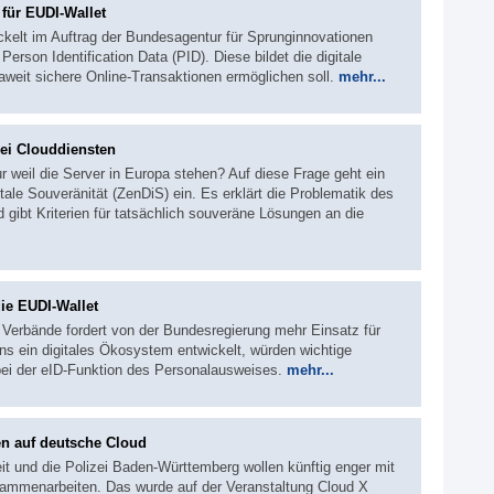
für EUDI-Wallet
ckelt im Auftrag der Bundesagentur für Sprunginnovationen
erson Identification Data (PID). Diese bildet die digitale
paweit sichere Online-Transaktionen ermöglichen soll.
mehr...
ei Clouddiensten
r weil die Server in Europa stehen? Auf diese Frage geht ein
ale Souveränität (ZenDiS) ein. Es erklärt die Problematik des
gibt Kriterien für tatsächlich souveräne Lösungen an die
die EUDI-Wallet
 Verbände fordert von der Bundesregierung mehr Einsatz für
ns ein digitales Ökosystem entwickelt, würden wichtige
bei der eID-Funktion des Personalausweises.
mehr...
en auf deutsche Cloud
it und die Polizei Baden-Württemberg wollen künftig enger mit
sammenarbeiten. Das wurde auf der Veranstaltung Cloud X