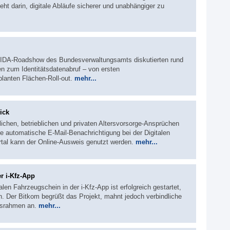
t darin, digitale Abläufe sicherer und unabhängiger zu
er IDA-Roadshow des Bundesverwaltungsamts diskutierten rund
n zum Identitätsdatenabruf – von ersten
lanten Flächen-Roll-out.
mehr...
ick
ichen, betrieblichen und privaten Altersvorsorge-Ansprüchen
ine automatische E-Mail-Benachrichtigung bei der Digitalen
tal kann der Online-Ausweis genutzt werden.
mehr...
r i-Kfz-App
alen Fahrzeugschein in der i-Kfz-App ist erfolgreich gestartet,
n. Der Bitkom begrüßt das Projekt, mahnt jedoch verbindliche
htsrahmen an.
mehr...