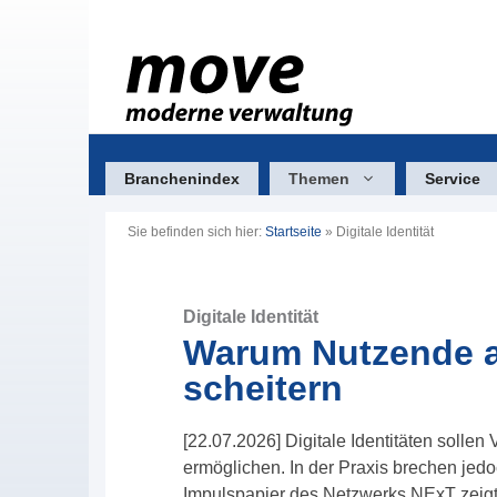
Zum
Inhalt
springen
Branchenindex
Themen
Service
Sie befinden sich hier:
Startseite
»
Digitale Identität
Digitale Identität
Warum Nutzende a
scheitern
[22.07.2026] Digitale Identitäten solle
ermöglichen. In der Praxis brechen jedo
Impulspapier des Netzwerks NExT zeigt