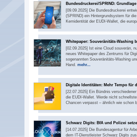
Bundesdruckerei/SPRIND: Grundlage 
[09.09.2025] Die Bundesdruckerei entwi
(SPRIND) ein Hintergrundsystem für die P
Kernidentität der EUDI-Wallet, die euro
Whitepaper: Souveränitäts-Washing b
[02.09.2025] Ist eine Cloud souverän, nu
neues Whitepaper des Zentrums für Digit
sogenannten Souveränitäts-Washing und 
Hand.
mehr...
Digitale Identitäten: Mehr Tempo für 
[22.07.2025] Ein Bündnis verschiedener
die EUDI-Wallet. Werde nicht schnellste
Chancen verpasst – ähnlich wie schon 
Schwarz Digits: BfA und Polizei setz
[14.07.2025] Die Bundesagentur für Arbe
dem IT-Dienstleister Schwarz Digits zu