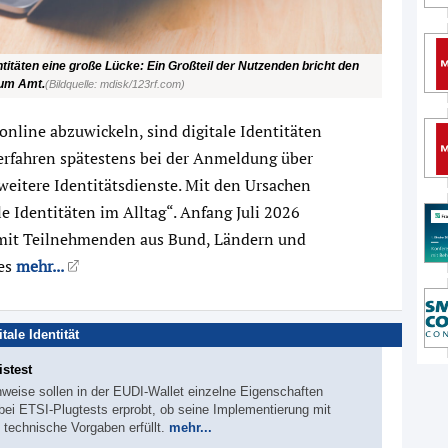
entitäten eine große Lücke: Ein Großteil der Nutzenden bricht den
zum Amt.
(Bildquelle: mdisk/123rf.com)
nline abzuwickeln, sind digitale Identitäten
Verfahren spätestens bei der Anmeldung über
eitere Identitätsdienste. Mit den Ursachen
le Identitäten im Alltag“. Anfang Juli 2026
d mit Teilnehmenden aus Bund, Ländern und
es
mehr...
ale Identität
stest
hweise sollen in der EUDI-Wallet einzelne Eigenschaften
ei ETSI-Plugtests erprobt, ob seine Implementierung mit
echnische Vorgaben erfüllt.
mehr...