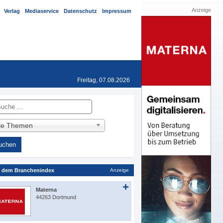
Anzeige
Verlag
Mediaservice
Datenschutz
Impressum
Freitag, 07.08.2026
he
lle Themen
 dem Branchenindex
Anzeige
Materna
44263 Dortmund