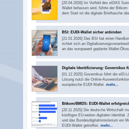
[20.04.2026] Im Vorfeld des eIDAS Summi
Wallet befassen wird, führte der Bitkom
dem Start ist die digitale Brieftasche 
BSI: EUDI-Wallet sicher anbinden
[21.01.2026] Das BSI hat einen Handlung
richtet sich an Digitalisierungsverantwo
an das europaweit geplante Wallet-Ökos
Digitale Identifizierung: Governikus f
[01.12.2025] Governikus führt die eID-Lö
Lösung nutzt die Online-Ausweisfunktio
europäische EUDI-Wallet.
mehr...
Bitkom/BMDS: EUDI-Wallet erfolgreic
[20.11.2025] Die deutsche Wirtschaft m
künftigen EU-weiten digitalen Identitä
und das Bundesdigitalministerium ein M
EUDI-Wallet getroffen.
mehr...