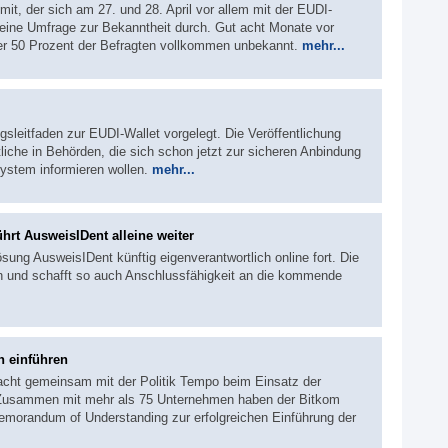
t, der sich am 27. und 28. April vor allem mit der EUDI-
 eine Umfrage zur Bekanntheit durch. Gut acht Monate vor
über 50 Prozent der Befragten vollkommen unbekannt.
mehr...
sleitfaden zur EUDI-Wallet vorgelegt. Die Veröffentlichung
rtliche in Behörden, die sich schon jetzt zur sicheren Anbindung
ystem informieren wollen.
mehr...
ührt AusweisIDent alleine weiter
sung AusweisIDent künftig eigenverantwortlich online fort. Die
n und schafft so auch Anschlussfähigkeit an die kommende
h einführen
acht gemeinsam mit der Politik Tempo beim Einsatz der
t. Zusammen mit mehr als 75 Unternehmen haben der Bitkom
emorandum of Understanding zur erfolgreichen Einführung der