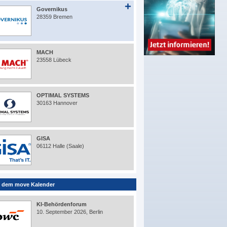
Governikus
28359 Bremen
MACH
23558 Lübeck
OPTIMAL SYSTEMS
30163 Hannover
GISA
06112 Halle (Saale)
 dem move Kalender
KI-Behördenforum
10. September 2026, Berlin