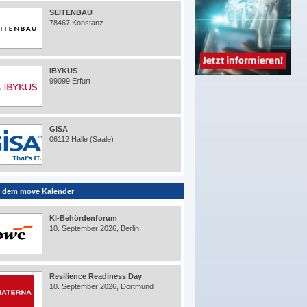
SEITENBAU
78467 Konstanz
IBYKUS
99099 Erfurt
GISA
06112 Halle (Saale)
 dem move Kalender
KI-Behördenforum
10. September 2026, Berlin
Resilience Readiness Day
10. September 2026, Dortmund