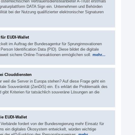
österreichischen Vertrauensdiensteanbieter A-Trust erstmals
Signaturplattform DATA Sign ein. Unternehmen und Behörden
ität bei der Nutzung qualifizierter elektronischer Signaturen
für EUDI-Wallet
ckelt im Auftrag der Bundesagentur für Sprunginnovationen
erson Identification Data (PID). Diese bildet die digitale
paweit sichere Online-Transaktionen ermöglichen soll.
mehr...
ei Clouddiensten
r weil die Server in Europa stehen? Auf diese Frage geht ein
ale Souveränität (ZenDiS) ein. Es erklärt die Problematik des
gibt Kriterien für tatsächlich souveräne Lösungen an die
die EUDI-Wallet
 Verbände fordert von der Bundesregierung mehr Einsatz für
ns ein digitales Ökosystem entwickelt, würden wichtige
bei der eID-Funktion des Personalausweises.
mehr...