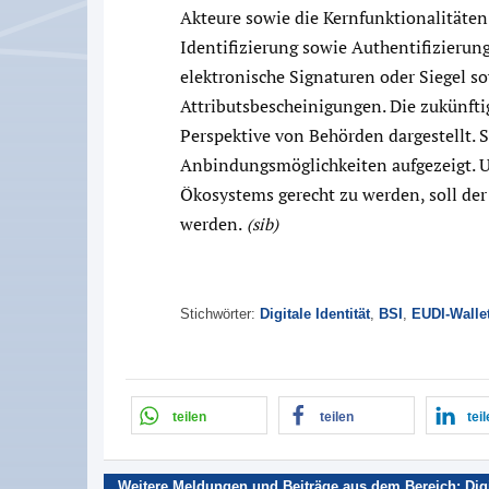
Akteure sowie die Kernfunktionalitäten 
Identifizierung sowie Authentifizieru
elektronische Signaturen oder Siegel 
Attributsbescheinigungen. Die zukünft
Perspektive von Behörden dargestellt. 
Anbindungsmöglichkeiten aufgezeigt. U
Ökosystems gerecht zu werden, soll der
werden.
(sib)
Stichwörter:
Digitale Identität
,
BSI
,
EUDI-Walle
teilen
teilen
tei
Weitere Meldungen und Beiträge aus dem Bereich:
Dig