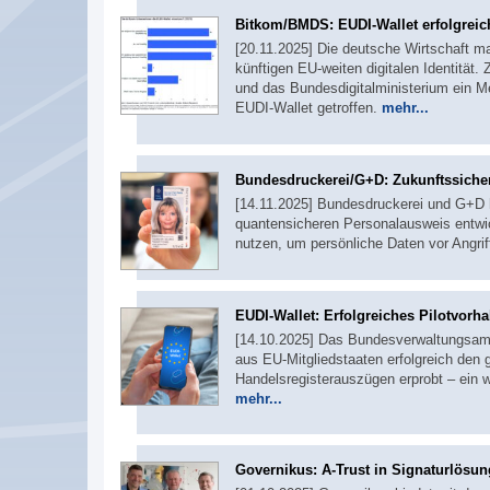
Bitkom/BMDS: EUDI-Wallet erfolgreic
[20.11.2025] Die deutsche Wirtschaft m
künftigen EU-weiten digitalen Identitä
und das Bundesdigitalministerium ein M
EUDI-Wallet getroffen.
mehr...
Bundesdruckerei/G+D: Zukunftssichere
[14.11.2025] Bundesdruckerei und G+D
quantensicheren Personalausweis entwic
nutzen, um persönliche Daten vor Angr
EUDI-Wallet: Erfolgreiches Pilotvorh
[14.10.2025] Das Bundesverwaltungsam
aus EU-Mitgliedstaaten erfolgreich den 
Handelsregisterauszügen erprobt – ein w
mehr...
Governikus: A-Trust in Signaturlösung