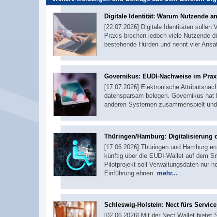
Digitale Identität: Warum Nutzende a
[22.07.2026] Digitale Identitäten sollen
Praxis brechen jedoch viele Nutzende d
bestehende Hürden und nennt vier Ans
Governikus: EUDI-Nachweise im Praxi
[17.07.2026] Elektronische Attributsnac
datensparsam belegen. Governikus hat b
anderen Systemen zusammenspielt und t
Thüringen/Hamburg: Digitalisierung
[17.06.2026] Thüringen und Hamburg ent
künftig über die EUDI-Wallet auf dem S
Pilotprojekt soll Verwaltungsdaten nur 
Einführung ebnen.
mehr...
Schleswig-Holstein: Nect fürs Service
[02.06.2026] Mit der Nect Wallet bietet