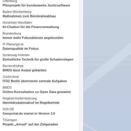
Offenburg
Pilotprojekt für bundesweite Justizsoftware
Baden-Württemberg
Maßnahmen zum Bürokratieabbau
Nordrhein-Westfalen
KI-Chatbot für die Finanzverwaltung
Brandenburg
Immer mehr Fokusdienste angebunden
IT-Planungsrat
Datenqualität im Fokus
Schleswig-Holstein
Einheitliche Technik für große Schadenslagen
Barrierefreiheit
BMDS lässt Avatar gebärden
Justizcloud
ITDZ Berlin übernimmt zentrale Aufgaben
BMDS
Online-Konsultation zu Open Data gestartet
Registermodernisierung
Identitätsdatenabruf im Regelbetrieb
GDI-DE
Geoportal.de startet in Version 3.0
Thüringen
Projekt „Amsel“ auf der Zielgeraden