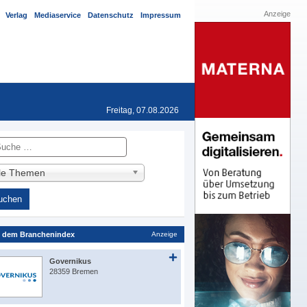
Anzeige
Verlag
Mediaservice
Datenschutz
Impressum
Freitag, 07.08.2026
he
lle Themen
 dem Branchenindex
Anzeige
Governikus
28359 Bremen