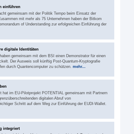
h einführen
acht gemeinsam mit der Politik Tempo beim Einsatz der
t. Zusammen mit mehr als 75 Unternehmen haben der Bitkom
emorandum of Understanding zur erfolgreichen Einführung der
 digitale Identitäten
 haben gemeinsam mit dem BSI einen Demonstrator für einen
kelt. Der Ausweis soll künftig Post-Quantum-Kryptografie
iffen durch Quantencomputer zu schützen.
mehr...
aben
t hat im EU-Pilotprojekt POTENTIAL gemeinsam mit Partnern
grenzüberschreitenden digitalen Abruf von
ichtiger Schritt auf dem Weg zur Einführung der EUDI-Wallet.
 integriert