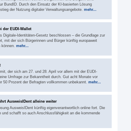
 zur BundID. Durch den Einsatz der KI-basierten Lösung
nstieg der Nutzung digitaler Verwaltungsangebote.
mehr...
bei der EUDI-Wallet
s Digitale-Identitäten-Gesetz beschlossen – die Grundlage zur
, mit der sich Bürgerinnen und Bürger künftig europaweit
n können.
mehr...
t
t, der sich am 27. und 28. April vor allem mit der EUDI-
 eine Umfrage zur Bekanntheit durch. Gut acht Monate vor
über 50 Prozent der Befragten vollkommen unbekannt.
mehr...
ührt AusweisIDent alleine weiter
sung AusweisIDent künftig eigenverantwortlich online fort. Die
n und schafft so auch Anschlussfähigkeit an die kommende