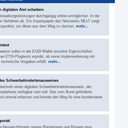
m digitalen Amt scheitern
 Verwaltungsleistungen durchgängig online ermöglichen. In der
ie Verfahren ab. Ein Impulspapier des Netzwerks NExT zeigt
atzpunkte, um diese aus dem Weg zu räumen.
mehr...
stest
hweise sollen in der EUDI-Wallet einzelne Eigenschaften
ei ETSI-Plugtests erprobt, ob seine Implementierung mit
echnische Vorgaben erfüllt.
mehr...
 des Schwerbehindertenausweises
wickeln einen digitalen Schwerbehindertenausweis, der
martphone verfügbar sein soll. Das vom Bund geförderte
noch einmal erfassen und könnte den Weg für eine bundesweite
portal
 Schleswig-Holstein seinen Bürgerinnen und Bürgern eine