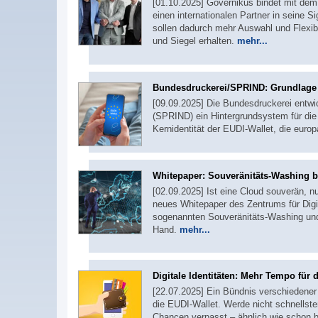
[01.10.2025] Governikus bindet mit dem 
einen internationalen Partner in seine 
sollen dadurch mehr Auswahl und Flexibil
und Siegel erhalten.
mehr...
Bundesdruckerei/SPRIND: Grundlage 
[09.09.2025] Die Bundesdruckerei entwi
(SPRIND) ein Hintergrundsystem für die P
Kernidentität der EUDI-Wallet, die euro
Whitepaper: Souveränitäts-Washing b
[02.09.2025] Ist eine Cloud souverän, nu
neues Whitepaper des Zentrums für Digit
sogenannten Souveränitäts-Washing und 
Hand.
mehr...
Digitale Identitäten: Mehr Tempo für 
[22.07.2025] Ein Bündnis verschiedener
die EUDI-Wallet. Werde nicht schnellste
Chancen verpasst – ähnlich wie schon 