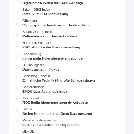
Digitaler Rückkanal für BAföG-Anträge
Bitkom-DESI-Index
Platz 17 im EU-Digitalranking
Offenburg
Pilotprojekt für bundesweite Justizsoftware
Baden-Württemberg
Maßnahmen zum Bürokratieabbau
Nordrhein-Westfalen
KI-Chatbot für die Finanzverwaltung
Brandenburg
Immer mehr Fokusdienste angebunden
IT-Planungsrat
Datenqualität im Fokus
Schleswig-Holstein
Einheitliche Technik für große Schadenslagen
Barrierefreiheit
BMDS lässt Avatar gebärden
Justizcloud
ITDZ Berlin übernimmt zentrale Aufgaben
BMDS
Online-Konsultation zu Open Data gestartet
Registermodernisierung
Identitätsdatenabruf im Regelbetrieb
GDI-DE