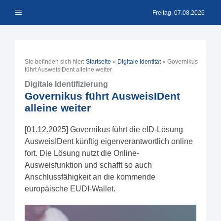
Zum
Menü
Inhalt
Freitag, 07.08.2026
springen
Sie befinden sich hier:
Startseite
»
Digitale Identität
»
Governikus
führt AusweisIDent alleine weiter
Digitale Identifizierung
Governikus führt AusweisIDent
alleine weiter
[01.12.2025] Governikus führt die eID-Lösung
AusweisIDent künftig eigenverantwortlich online
fort. Die Lösung nutzt die Online-
Ausweisfunktion und schafft so auch
Anschlussfähigkeit an die kommende
europäische EUDI-Wallet.