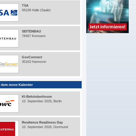
TSA
06108 Halle (Saale)
SEITENBAU
78467 Konstanz
GovConnect
30163 Hannover
 dem move Kalender
KI-Behördenforum
10. September 2026, Berlin
Resilience Readiness Day
10. September 2026, Dortmund