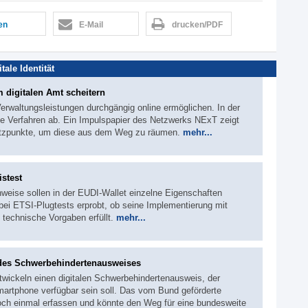
len
E-Mail
drucken/PDF
itale Identität
m digitalen Amt scheitern
 Verwaltungsleistungen durchgängig online ermöglichen. In der
ie Verfahren ab. Ein Impulspapier des Netzwerks NExT zeigt
atzpunkte, um diese aus dem Weg zu räumen.
mehr...
stest
hweise sollen in der EUDI-Wallet einzelne Eigenschaften
ei ETSI-Plugtests erprobt, ob seine Implementierung mit
echnische Vorgaben erfüllt.
mehr...
 des Schwerbehindertenausweises
wickeln einen digitalen Schwerbehindertenausweis, der
martphone verfügbar sein soll. Das vom Bund geförderte
noch einmal erfassen und könnte den Weg für eine bundesweite