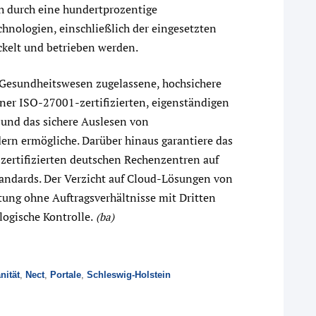
h durch eine hundertprozentige
chnologien, einschließlich der eingesetzten
ckelt und betrieben werden.
m Gesundheitswesen zugelassene, hochsichere
iner ISO-27001-zertifizierten, eigenständigen
 und das sichere Auslesen von
rn ermögliche. Darüber hinaus garantiere das
zertifizierten deutschen Rechenzentren auf
tandards. Der Verzicht auf Cloud-Lösungen von
tung ohne Auftragsverhältnisse mit Dritten
logische Kontrolle.
(ba)
nität
,
Nect
,
Portale
,
Schleswig-Holstein