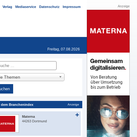
Anzeige
Verlag
Mediaservice
Datenschutz
Impressum
Freitag, 07.08.2026
he
lle Themen
 dem Branchenindex
Anzeige
Materna
44263 Dortmund