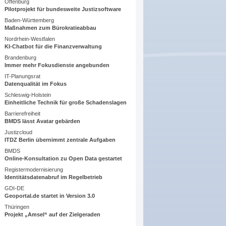
Offenburg
Pilotprojekt für bundesweite Justizsoftware
Baden-Württemberg
Maßnahmen zum Bürokratieabbau
Nordrhein-Westfalen
KI-Chatbot für die Finanzverwaltung
Brandenburg
Immer mehr Fokusdienste angebunden
IT-Planungsrat
Datenqualität im Fokus
Schleswig-Holstein
Einheitliche Technik für große Schadenslagen
Barrierefreiheit
BMDS lässt Avatar gebärden
Justizcloud
ITDZ Berlin übernimmt zentrale Aufgaben
BMDS
Online-Konsultation zu Open Data gestartet
Registermodernisierung
Identitätsdatenabruf im Regelbetrieb
GDI-DE
Geoportal.de startet in Version 3.0
Thüringen
Projekt „Amsel“ auf der Zielgeraden