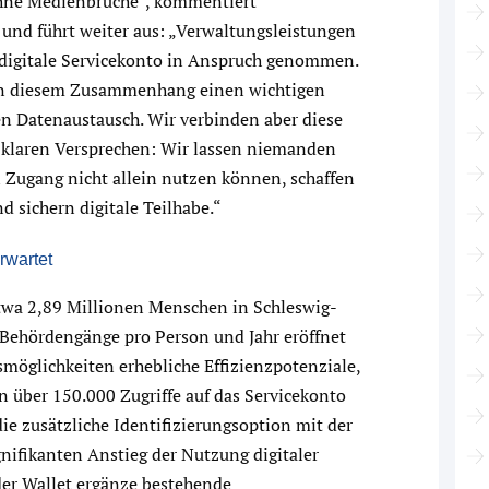
ohne Medienbrüche“, kommentiert
 und führt weiter aus: „Verwaltungsleistungen
s digitale Servicekonto in Anspruch genommen.
t in diesem Zusammenhang einen wichtigen
en Datenaustausch. Wir verbinden aber diese
 klaren Versprechen: Wir lassen niemanden
n Zugang nicht allein nutzen können, schaffen
 sichern digitale Teilhabe.“
rwartet
twa 2,89 Millionen Menschen in Schleswig-
 Behördengänge pro Person und Jahr eröffnet
smöglichkeiten erhebliche Effizienzpotenziale,
n über 150.000 Zugriffe auf das Servicekonto
die zusätzliche Identifizierungsoption mit der
gnifikanten Anstieg der Nutzung digitaler
der Wallet ergänze bestehende