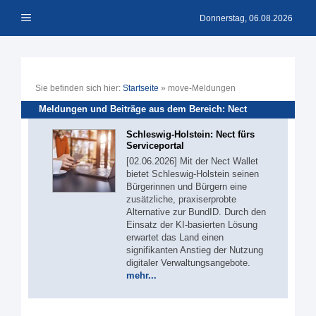
Zum
Menü
Inhalt
Donnerstag, 06.08.2026
springen
Sie befinden sich hier:
Startseite
»
move-Meldungen
Meldungen und Beiträge aus dem Bereich: Nect
Schleswig-Holstein: Nect fürs
Serviceportal
[02.06.2026] Mit der Nect Wallet
bietet Schleswig-Holstein seinen
Bürgerinnen und Bürgern eine
zusätzliche, praxiserprobte
Alternative zur BundID. Durch den
Einsatz der KI-basierten Lösung
erwartet das Land einen
signifikanten Anstieg der Nutzung
digitaler Verwaltungsangebote.
mehr...