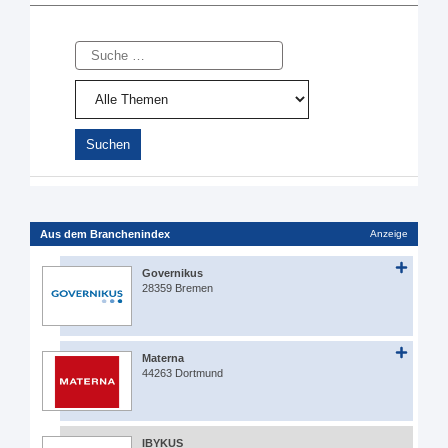
Suche
Aus dem Branchenindex
Anzeige
Governikus
28359 Bremen
Materna
44263 Dortmund
IBYKUS