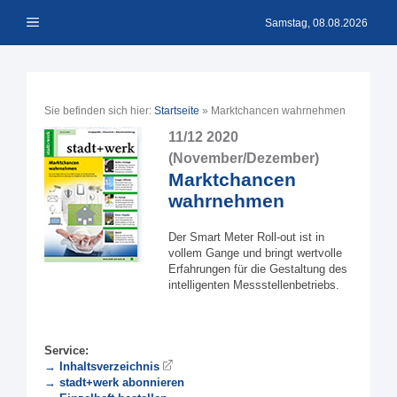
Zum
Menü
Inhalt
Samstag, 08.08.2026
springen
Sie befinden sich hier:
Startseite
»
Marktchancen wahrnehmen
11/12 2020
(November/Dezember)
Marktchancen
wahrnehmen
Der Smart Meter Roll-out ist in
vollem Gange und bringt wertvolle
Erfahrungen für die Gestaltung des
intelligenten Messstellenbetriebs.
Service:
→ Inhaltsverzeichnis
→ stadt+werk abonnieren