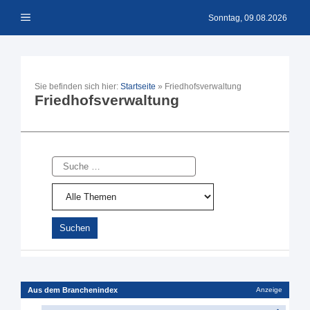
Zum
Menü
Inhalt
Sonntag, 09.08.2026
springen
Sie befinden sich hier:
Startseite
»
Friedhofsverwaltung
Friedhofsverwaltung
Suche
Aus dem Branchenindex
Anzeige