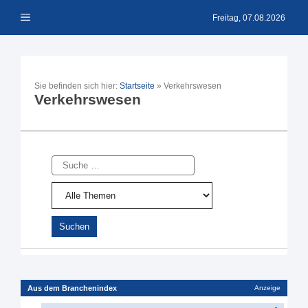
Zum
Menü
Inhalt
Freitag, 07.08.2026
springen
Sie befinden sich hier:
Startseite
»
Verkehrswesen
Verkehrswesen
Suche
Aus dem Branchenindex
Anzeige