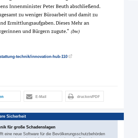
ssens Innenminister Peter Beuth abschließend.
insgesamt zu weniger Büroarbeit und damit zu
 und Ermittlungsaufgaben. Dieses Mehr an
rgerinnen und Bürgern zugute.“
(bw)
stattung-technik/innovation-hub-110
len
E-Mail
drucken/PDF
ere Sicherheit
hnik für große Schadenslagen
fft eine neue Software für die Bevölkerungsschutzbehörden