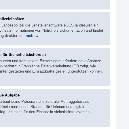
olizeieinsätze
e Landespolizei die Leitstellensoftware eOCS landesweit ein.
insatzinformationen von Notruf bis Dokumentation und bindet
g direkter ein.
mehr...
n für Sicherheitsbehörden
sourcen und komplexere Einsatzlagen erfordern neue Ansätze
r-Institut für Graphische Datenverarbeitung IGD zeigt, wie
ienter gestalten und Einsatzkräfte gezielt unterstützen können.
ale Aufgabe
baut seine Präsenz nahe zentraler Auftraggeber aus
fnet einen neuen Standort für Defence und digitale
ftig Lösungen für den Einsatz in sicherheitsrelevanten