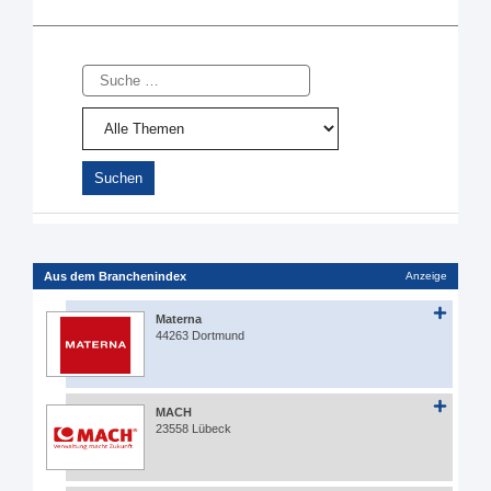
Suche
Aus dem Branchenindex
Anzeige
Materna
44263 Dortmund
MACH
23558 Lübeck