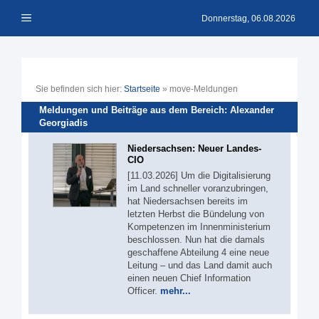
Zum
Menü
Inhalt
Donnerstag, 06.08.2026
springen
Sie befinden sich hier:
Startseite
»
move-Meldungen
Meldungen und Beiträge aus dem Bereich: Alexander
Georgiadis
Niedersachsen: Neuer Landes-
CIO
[11.03.2026] Um die Digitalisierung
im Land schneller voranzubringen,
hat Niedersachsen bereits im
letzten Herbst die Bündelung von
Kompetenzen im Innenministerium
beschlossen. Nun hat die damals
geschaffene Abteilung 4 eine neue
Leitung – und das Land damit auch
einen neuen Chief Information
Officer.
mehr...