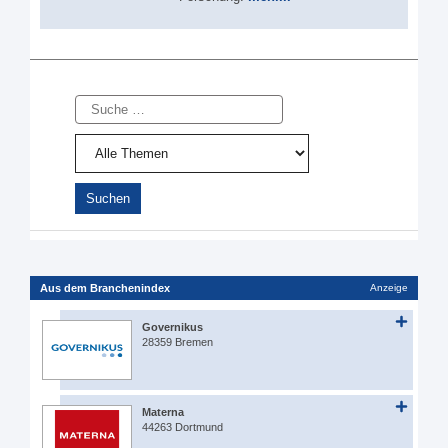
Suche
Aus dem Branchenindex
Anzeige
Governikus
28359 Bremen
Materna
44263 Dortmund