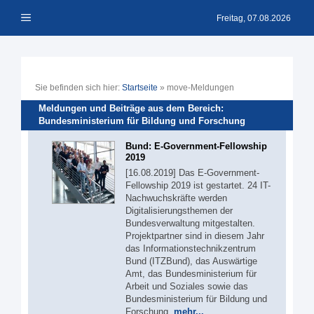
Zum
Menü
Inhalt
Freitag, 07.08.2026
springen
Sie befinden sich hier:
Startseite
»
move-Meldungen
Meldungen und Beiträge aus dem Bereich:
Bundesministerium für Bildung und Forschung
Bund: E-Government-Fellowship
2019
[16.08.2019] Das E-Government-
Fellowship 2019 ist gestartet. 24 IT-
Nachwuchskräfte werden
Digitalisierungsthemen der
Bundesverwaltung mitgestalten.
Projektpartner sind in diesem Jahr
das Informationstechnikzentrum
Bund (ITZBund), das Auswärtige
Amt, das Bundesministerium für
Arbeit und Soziales sowie das
Bundesministerium für Bildung und
Forschung.
mehr...