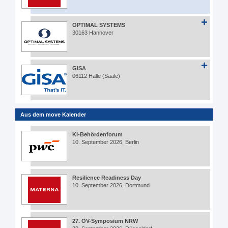
OPTIMAL SYSTEMS
30163 Hannover
GISA
06112 Halle (Saale)
Aus dem move Kalender
KI-Behördenforum
10. September 2026, Berlin
Resilience Readiness Day
10. September 2026, Dortmund
27. ÖV-Symposium NRW