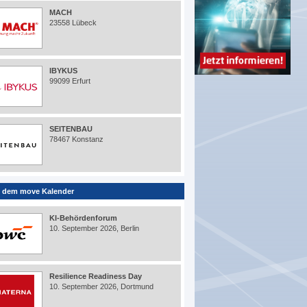
MACH
23558 Lübeck
IBYKUS
99099 Erfurt
SEITENBAU
78467 Konstanz
 dem move Kalender
KI-Behördenforum
10. September 2026, Berlin
Resilience Readiness Day
10. September 2026, Dortmund