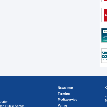
Newsletter
K
Termine
F
Mediaservice
7
ierter
Verlag
 den Public Sector