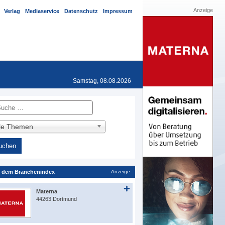
Anzeige
Verlag
Mediaservice
Datenschutz
Impressum
Samstag, 08.08.2026
he
lle Themen
 dem Branchenindex
Anzeige
Materna
44263 Dortmund