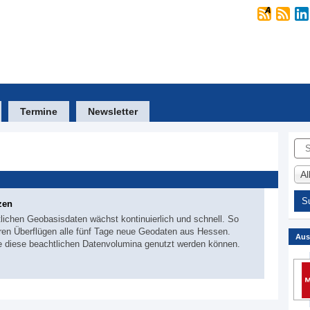
Termine
Newsletter
Suc
A
zen
ichen Geobasisdaten wächst kontinuierlich und schnell. So
 ihren Überflügen alle fünf Tage neue Geodaten aus Hessen.
Aus
ie diese beachtlichen Datenvolumina genutzt werden können.