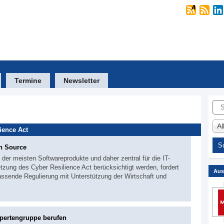
Termine
Newsletter
Suc
A
ience Act
n Source
der meisten Softwareprodukte und daher zentral für die IT-
zung des Cyber Resilience Act berücksichtigt werden, fordert
Aus
ssende Regulierung mit Unterstützung der Wirtschaft und
xpertengruppe berufen