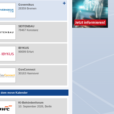
Governikus
28359 Bremen
SEITENBAU
78467 Konstanz
IBYKUS
99099 Erfurt
GovConnect
30163 Hannover
 dem move Kalender
KI-Behördenforum
10. September 2026, Berlin