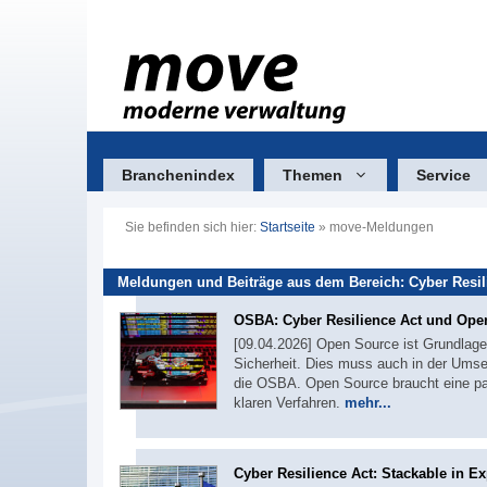
Zum
Inhalt
springen
Branchenindex
Themen
Service
Sie befinden sich hier:
Startseite
»
move-Meldungen
Meldungen und Beiträge aus dem Bereich: Cyber Resil
OSBA: Cyber Resilience Act und Ope
[09.04.2026] Open Source ist Grundlage 
Sicherheit. Dies muss auch in der Umset
die OSBA. Open Source braucht eine pa
klaren Verfahren.
mehr...
Cyber Resilience Act: Stackable in E