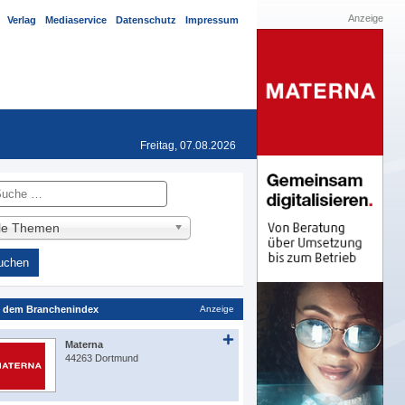
Anzeige
Verlag
Mediaservice
Datenschutz
Impressum
Freitag, 07.08.2026
he
lle Themen
 dem Branchenindex
Anzeige
Materna
44263 Dortmund