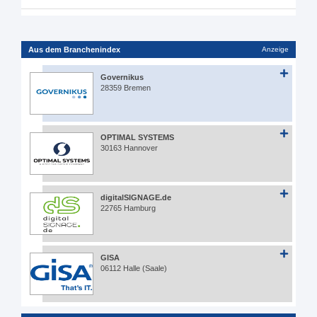
Aus dem Branchenindex
Anzeige
Governikus
28359 Bremen
OPTIMAL SYSTEMS
30163 Hannover
digitalSIGNAGE.de
22765 Hamburg
GISA
06112 Halle (Saale)