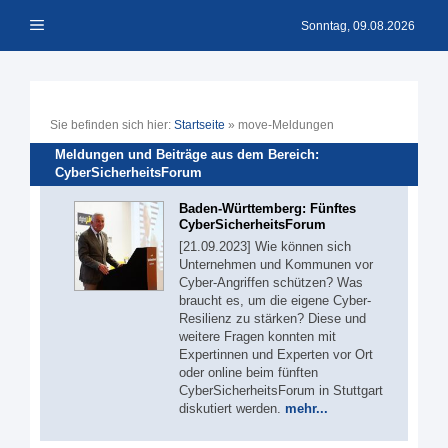
Zum
Menü
Inhalt
Sonntag, 09.08.2026
springen
Sie befinden sich hier:
Startseite
»
move-Meldungen
Meldungen und Beiträge aus dem Bereich:
CyberSicherheitsForum
Baden-Württemberg: Fünftes
CyberSicherheitsForum
[21.09.2023] Wie können sich
Unternehmen und Kommunen vor
Cyber-Angriffen schützen? Was
braucht es, um die eigene Cyber-
Resilienz zu stärken? Diese und
weitere Fragen konnten mit
Expertinnen und Experten vor Ort
oder online beim fünften
CyberSicherheitsForum in Stuttgart
diskutiert werden.
mehr...