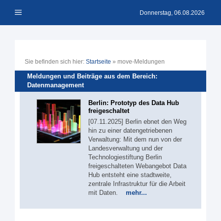
Zum
Menü
Inhalt
Donnerstag, 06.08.2026
springen
Sie befinden sich hier:
Startseite
»
move-Meldungen
Meldungen und Beiträge aus dem Bereich:
Datenmanagement
Berlin: Prototyp des Data Hub
freigeschaltet
[07.11.2025] Berlin ebnet den Weg
hin zu einer datengetriebenen
Verwaltung: Mit dem nun von der
Landesverwaltung und der
Technologiestiftung Berlin
freigeschalteten Webangebot Data
Hub entsteht eine stadtweite,
zentrale Infrastruktur für die Arbeit
mit Daten.
mehr...