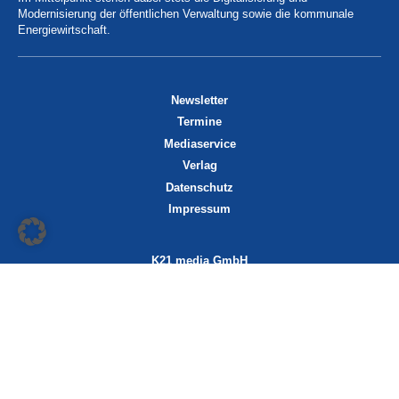
Modernisierung der öffentlichen Verwaltung sowie die kommunale
Energiewirtschaft.
Newsletter
Termine
Mediaservice
Verlag
Datenschutz
Impressum
K21 media GmbH
Friedrichstraße 13
70174 Stuttgart
info@k21media.de
www.k21media.de