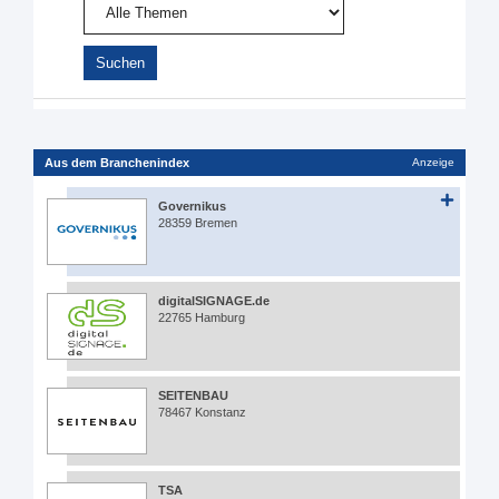
Aus dem Branchenindex
Anzeige
Governikus
28359 Bremen
digitalSIGNAGE.de
22765 Hamburg
SEITENBAU
78467 Konstanz
TSA