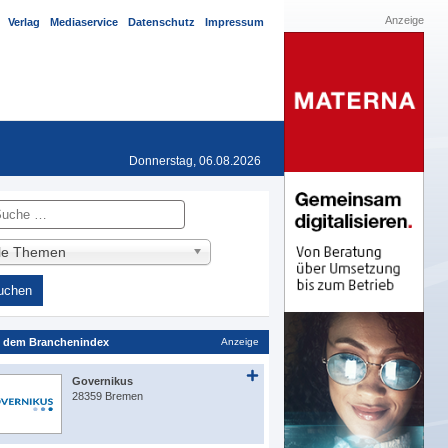
Anzeige
Verlag
Mediaservice
Datenschutz
Impressum
Donnerstag, 06.08.2026
he
lle Themen
 dem Branchenindex
Anzeige
Governikus
28359 Bremen