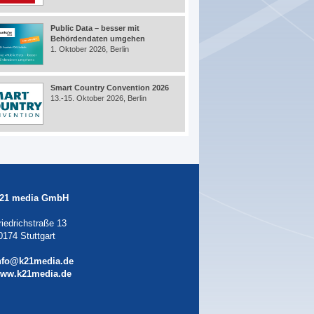
Public Data – besser mit
Behördendaten umgehen
1. Oktober 2026, Berlin
Smart Country Convention 2026
13.-15. Oktober 2026, Berlin
21 media GmbH
riedrichstraße 13
0174 Stuttgart
nfo@k21media.de
ww.k21media.de