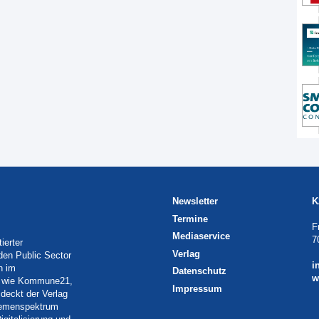
Newsletter
K
Termine
F
Mediaservice
7
ierter
Verlag
 den Public Sector
i
h im
Datenschutz
w
eln wie Kommune21,
Impressum
deckt der Verlag
Themenspektrum