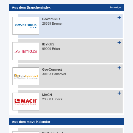
Aus dem Branchenindex
Anzeige
Governikus
28359 Bremen
IBYKUS
99099 Erfurt
GovConnect
30163 Hannover
MACH
23558 Lübeck
Aus dem move Kalender