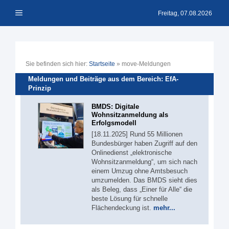
Zum
Menü
Inhalt
Freitag, 07.08.2026
springen
Sie befinden sich hier:
Startseite
»
move-Meldungen
Meldungen und Beiträge aus dem Bereich: EfA-
Prinzip
BMDS: Digitale
Wohnsitzanmeldung als
Erfolgsmodell
[18.11.2025] Rund 55 Millionen
Bundesbürger haben Zugriff auf den
Onlinedienst „elektronische
Wohnsitzanmeldung“, um sich nach
einem Umzug ohne Amtsbesuch
umzumelden. Das BMDS sieht dies
als Beleg, dass „Einer für Alle“ die
beste Lösung für schnelle
Flächendeckung ist.
mehr...