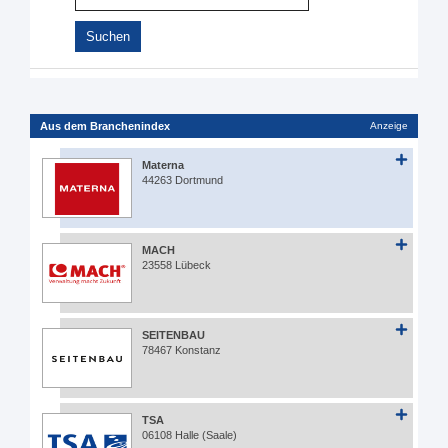
Aus dem Branchenindex
Anzeige
Materna
44263 Dortmund
MACH
23558 Lübeck
SEITENBAU
78467 Konstanz
TSA
06108 Halle (Saale)