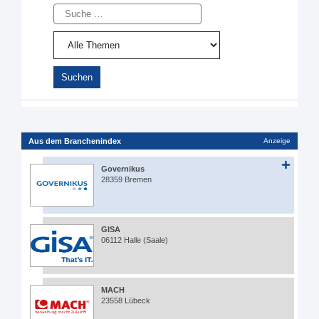
Suche
Aus dem Branchenindex
Anzeige
Governikus
28359 Bremen
GISA
06112 Halle (Saale)
MACH
23558 Lübeck