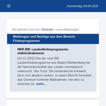
Zum
Menü
Inhalt
Donnerstag, 06.08.2026
springen
Sie befinden sich hier:
Startseite
»
move-Meldungen
Meldungen und Beiträge aus dem Bereich:
Förderprogramme
NKR BW: Landesförderprogramme
entbürokratisieren
[14.12.2022] Drei der rund 300
Landesförderprogramme aus Baden-Württemberg hat
der Normenkontrollrat des Landes exemplarisch
untersucht. Das Fazit: Der bürokratische Aufwand
lässt sich deutlich senken. In einem Bericht formuliert
das Gremium konkrete Maßnahmen, wie dies zu
erreichen ist.
mehr...