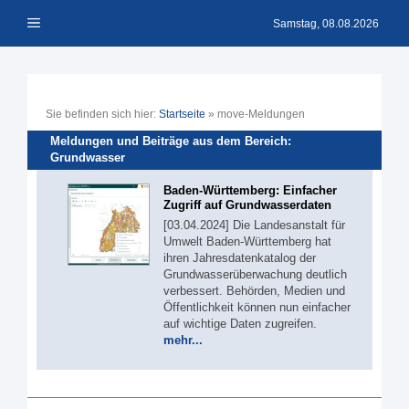
Zum
Menü
Inhalt
Samstag, 08.08.2026
springen
Sie befinden sich hier:
Startseite
»
move-Meldungen
Meldungen und Beiträge aus dem Bereich:
Grundwasser
Baden-Württemberg: Einfacher
Zugriff auf Grundwasserdaten
[03.04.2024] Die Landesanstalt für
Umwelt Baden-Württemberg hat
ihren Jahresdatenkatalog der
Grundwasserüberwachung deutlich
verbessert. Behörden, Medien und
Öffentlichkeit können nun einfacher
auf wichtige Daten zugreifen.
mehr...