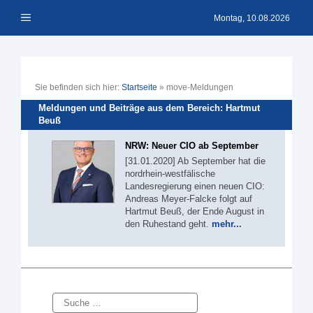
Zum
Menü
Inhalt
Montag, 10.08.2026
springen
Sie befinden sich hier:
Startseite
»
move-Meldungen
Meldungen und Beiträge aus dem Bereich: Hartmut
Beuß
NRW: Neuer CIO ab September
[31.01.2020] Ab September hat die
nordrhein-westfälische
Landesregierung einen neuen CIO:
Andreas Meyer-Falcke folgt auf
Hartmut Beuß, der Ende August in
den Ruhestand geht.
mehr...
Suche