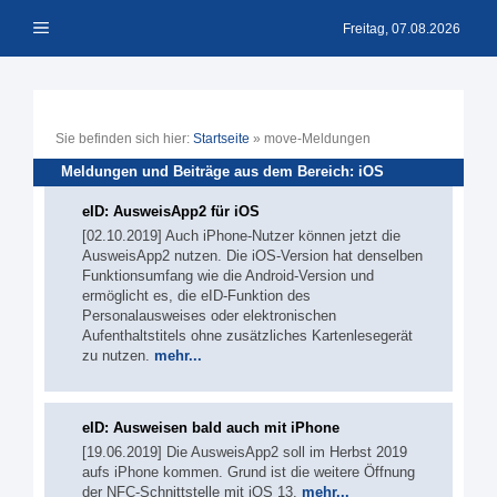
Zum
Menü
Inhalt
Freitag, 07.08.2026
springen
Sie befinden sich hier:
Startseite
»
move-Meldungen
Meldungen und Beiträge aus dem Bereich: iOS
eID: AusweisApp2 für iOS
[02.10.2019] Auch iPhone-Nutzer können jetzt die
AusweisApp2 nutzen. Die iOS-Version hat denselben
Funktionsumfang wie die Android-Version und
ermöglicht es, die eID-Funktion des
Personalausweises oder elektronischen
Aufenthaltstitels ohne zusätzliches Kartenlesegerät
zu nutzen.
mehr...
eID: Ausweisen bald auch mit iPhone
[19.06.2019] Die AusweisApp2 soll im Herbst 2019
aufs iPhone kommen. Grund ist die weitere Öffnung
der NFC-Schnittstelle mit iOS 13.
mehr...