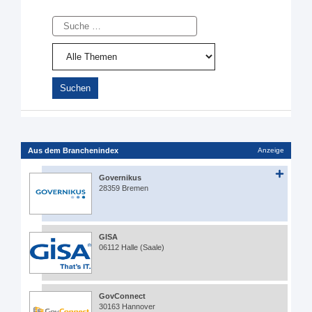
Suche
Aus dem Branchenindex
Anzeige
Governikus
28359 Bremen
GISA
06112 Halle (Saale)
GovConnect
30163 Hannover