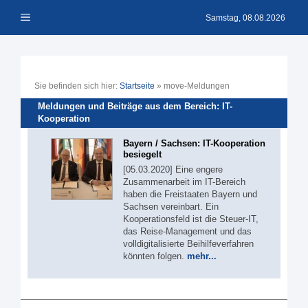
Zum
Menü
Inhalt
Samstag, 08.08.2026
springen
Sie befinden sich hier:
Startseite
»
move-Meldungen
Meldungen und Beiträge aus dem Bereich: IT-
Kooperation
Bayern / Sachsen: IT-Kooperation
besiegelt
[05.03.2020] Eine engere
Zusammenarbeit im IT-Bereich
haben die Freistaaten Bayern und
Sachsen vereinbart. Ein
Kooperationsfeld ist die Steuer-IT,
das Reise-Management und das
volldigitalisierte Beihilfeverfahren
könnten folgen.
mehr...