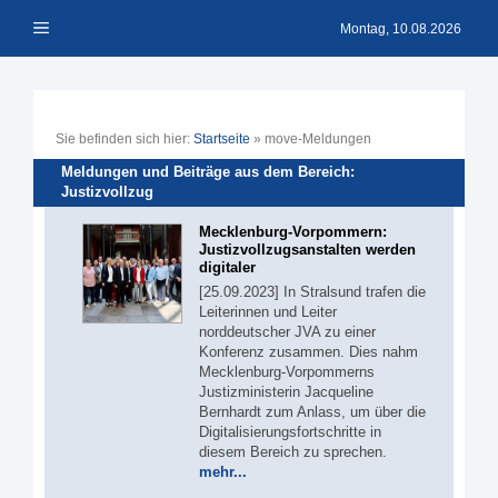
Zum
Menü
Inhalt
Montag, 10.08.2026
springen
Sie befinden sich hier:
Startseite
»
move-Meldungen
Meldungen und Beiträge aus dem Bereich:
Justizvollzug
Mecklenburg-Vorpommern:
Justizvollzugsanstalten werden
digitaler
[25.09.2023] In Stralsund trafen die
Leiterinnen und Leiter
norddeutscher JVA zu einer
Konferenz zusammen. Dies nahm
Mecklenburg-Vorpommerns
Justizministerin Jacqueline
Bernhardt zum Anlass, um über die
Digitalisierungsfortschritte in
diesem Bereich zu sprechen.
mehr...