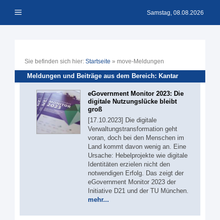
Zum
Menü
Inhalt
Samstag, 08.08.2026
springen
Sie befinden sich hier:
Startseite
»
move-Meldungen
Meldungen und Beiträge aus dem Bereich: Kantar
eGovernment Monitor 2023: Die
digitale Nutzungslücke bleibt
groß
[17.10.2023] Die digitale
Verwaltungstransformation geht
voran, doch bei den Menschen im
Land kommt davon wenig an. Eine
Ursache: Hebelprojekte wie digitale
Identitäten erzielen nicht den
notwendigen Erfolg. Das zeigt der
eGovernment Monitor 2023 der
Initiative D21 und der TU München.
mehr...