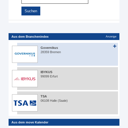
Aus dem Branchenindex
Anzeige
Governikus
28359 Bremen
IBYKUS
99099 Erfurt
TSA
06108 Halle (Saale)
Aus dem move Kalender