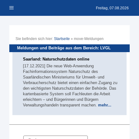
Zum
Menü
Inhalt
Freitag, 07.08.2026
springen
Sie befinden sich hier:
Startseite
»
move-Meldungen
Meldungen und Beiträge aus dem Bereich: LVGL
Saarland: Naturschutzdaten online
[17.12.2021] Die neue Web-Anwendung
Fachinformationssystem Naturschutz des
Saarländischen Ministeriums für Umwelt- und
Verbraucherschutz bietet einen einfachen Zugang zu
den wichtigsten Naturschutzdaten der Behörde. Das
kartenbasierte System soll Fachleuten die Arbeit
erleichtern – und Bürgerinnen und Bürgern
Verwaltungshandeln transparent machen.
mehr...
Suche