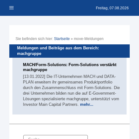
Zum
Menü
Inhalt
Freitag, 07.08.2026
springen
Sie befinden sich hier:
Startseite
»
move-Meldungen
Meldungen und Beiträge aus dem Bereich:
machgruppe
MACH/Form-Solutions: Form-Solutions verstärkt
machgruppe
[13.01.2022] Die IT-Unternehmen MACH und DATA-
PLAN erweitern ihr gemeinsames Produktportfolio
durch den Zusammenschluss mit Form-Solutions. Die
drei Unternehmen bilden nun die auf E-Government-
Lösungen spezialisierte machgruppe, unterstützt vom
Investor Main Capital Partners.
mehr...
Suche