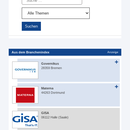
Aus dem Branchenindex
Anzeige
Governikus
28359 Bremen
Materna
44263 Dortmund
GISA
06112 Halle (Saale)