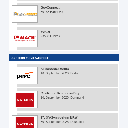
GovConnect
30163 Hannover
MACH
23558 Lübeck
Aus dem move Kalender
KI-Behördenforum
10. September 2026, Berlin
Resilience Readiness Day
10. September 2026, Dortmund
27. ÖV-Symposium NRW
30. September 2026, Düsseldorf