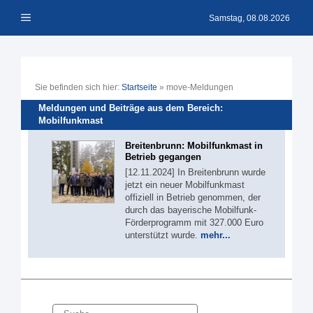
Zum
Menü
Inhalt
Samstag, 08.08.2026
springen
Sie befinden sich hier:
Startseite
»
move-Meldungen
Meldungen und Beiträge aus dem Bereich:
Mobilfunkmast
Breitenbrunn: Mobilfunkmast in
Betrieb gegangen
[12.11.2024] In Breitenbrunn wurde
jetzt ein neuer Mobilfunkmast
offiziell in Betrieb genommen, der
durch das bayerische Mobilfunk-
Förderprogramm mit 327.000 Euro
unterstützt wurde.
mehr...
Suche