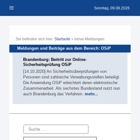
Zum
Menü
Inhalt
Sonntag, 09.08.2026
springen
Sie befinden sich hier:
Startseite
»
move-Meldungen
Meldungen und Beiträge aus dem Bereich: OSiP
Brandenburg: Beitritt zur Online-
Sicherheitsprüfung OSiP
[14.10.2020] An Sicherheitsüberprüfungen von
Personen sind zahlreiche Verwaltungsstellen beteiligt.
Die Anwendung OSiP erleichtert deren elektronische
Zusammenarbeit. Als sechstes Bundesland nutzt nun
auch Brandenburg das Verfahren.
mehr...
Suche