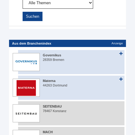
Aus dem Branchenindex
Anzeige
Governikus
28359 Bremen
Materna
44263 Dortmund
SEITENBAU
78467 Konstanz
MACH