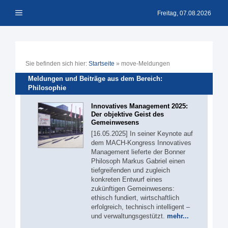
Zum
Menü
Inhalt
Freitag, 07.08.2026
springen
Sie befinden sich hier:
Startseite
»
move-Meldungen
Meldungen und Beiträge aus dem Bereich:
Philosophie
Innovatives Management 2025:
Der objektive Geist des
Gemeinwesens
[16.05.2025] In seiner Keynote auf
dem MACH-Kongress Innovatives
Management lieferte der Bonner
Philosoph Markus Gabriel einen
tiefgreifenden und zugleich
konkreten Entwurf eines
zukünftigen Gemeinwesens:
ethisch fundiert, wirtschaftlich
erfolgreich, technisch intelligent –
und verwaltungsgestützt.
mehr...