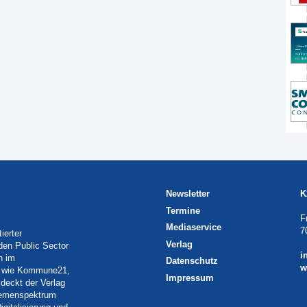
Newsletter
K
Termine
F
Mediaservice
7
ierter
Verlag
 den Public Sector
i
h im
Datenschutz
w
eln wie Kommune21,
Impressum
deckt der Verlag
Themenspektrum