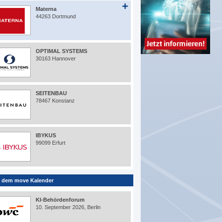
Materna
44263 Dortmund
OPTIMAL SYSTEMS
30163 Hannover
SEITENBAU
78467 Konstanz
IBYKUS
99099 Erfurt
 dem move Kalender
KI-Behördenforum
10. September 2026, Berlin