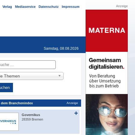
Anzeige
Verlag
Mediaservice
Datenschutz
Impressum
Samstag, 08.08.2026
he
lle Themen
 dem Branchenindex
Anzeige
Governikus
28359 Bremen