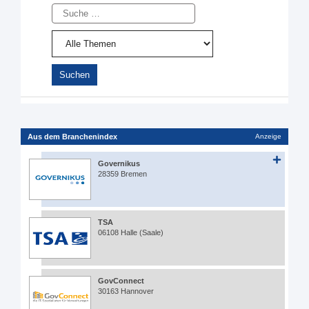
Suche
Aus dem Branchenindex
Anzeige
Governikus
28359 Bremen
TSA
06108 Halle (Saale)
GovConnect
30163 Hannover