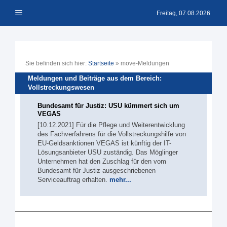
Zum
Menü
Inhalt
Freitag, 07.08.2026
springen
Sie befinden sich hier:
Startseite
»
move-Meldungen
Meldungen und Beiträge aus dem Bereich:
Vollstreckungswesen
Bundesamt für Justiz: USU kümmert sich um
VEGAS
[10.12.2021] Für die Pflege und Weiterentwicklung
des Fachverfahrens für die Vollstreckungshilfe von
EU-Geldsanktionen VEGAS ist künftig der IT-
Lösungsanbieter USU zuständig. Das Möglinger
Unternehmen hat den Zuschlag für den vom
Bundesamt für Justiz ausgeschriebenen
Serviceauftrag erhalten.
mehr...