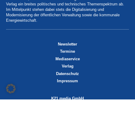
Verlag ein breites politisches und technisches Themenspektrum ab.
Im Mittelpunkt stehen dabei stets die Digitalisierung und
Modernisierung der öffentlichen Verwaltung sowie die kommunale
Energiewirtschaft.
Newsletter
Termine
Mediaservice
Verlag
Datenschutz
Impressum
K21 media GmbH
Friedrichstraße 13
70174 Stuttgart
info@k21media.de
www.k21media.de