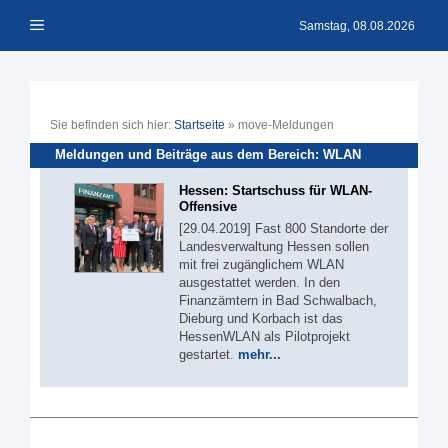
Zum
Menü
Inhalt
Samstag, 08.08.2026
springen
Sie befinden sich hier:
Startseite
»
move-Meldungen
Meldungen und Beiträge aus dem Bereich: WLAN
Hessen: Startschuss für WLAN-
Offensive
[29.04.2019] Fast 800 Standorte der
Landesverwaltung Hessen sollen
mit frei zugänglichem WLAN
ausgestattet werden. In den
Finanzämtern in Bad Schwalbach,
Dieburg und Korbach ist das
HessenWLAN als Pilotprojekt
gestartet.
mehr...