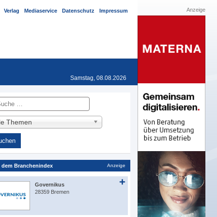
Anzeige
Verlag
Mediaservice
Datenschutz
Impressum
Samstag, 08.08.2026
he
lle Themen
 dem Branchenindex
Anzeige
Governikus
28359 Bremen