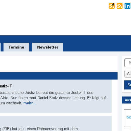
Termine
Newsletter
Suc
A
stiz-IT
edersächsische Justiz betreut die gesamte Justiz-IT des
E-Akte. Nun übernimmt Daniel Stolz dessen Leitung. Er folgt auf
Aus
rium wechselt.
mehr...
g (ZIB) hat jetzt einen Rahmenvertrag mit dem