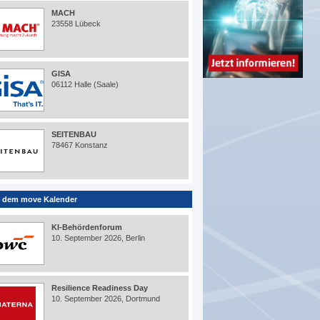
MACH
23558 Lübeck
GISA
06112 Halle (Saale)
SEITENBAU
78467 Konstanz
 dem move Kalender
KI-Behördenforum
10. September 2026, Berlin
Resilience Readiness Day
10. September 2026, Dortmund