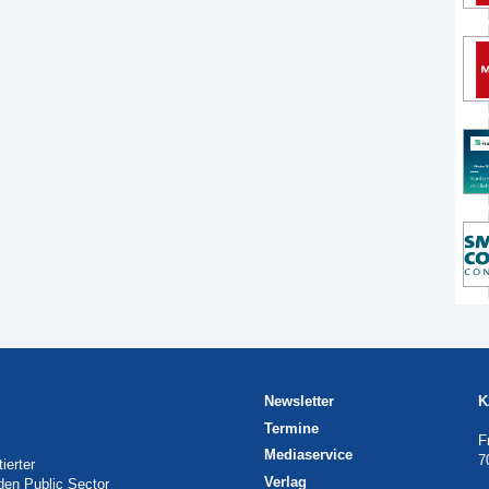
Newsletter
K
Termine
F
Mediaservice
7
ierter
Verlag
 den Public Sector