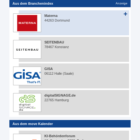
Aus dem Branchenindex
Anzeige
Materna
44263 Dortmund
SEITENBAU
78467 Konstanz
GISA
06112 Halle (Saale)
digitalSIGNAGE.de
22765 Hamburg
Aus dem move Kalender
KI-Behördenforum