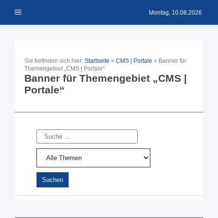
Zum
Menü
Inhalt
Montag, 10.08.2026
springen
Sie befinden sich hier:
Startseite
»
CMS | Portale
»
Banner für
Themengebiet „CMS | Portale“
Banner für Themengebiet „CMS |
Portale“
Suche