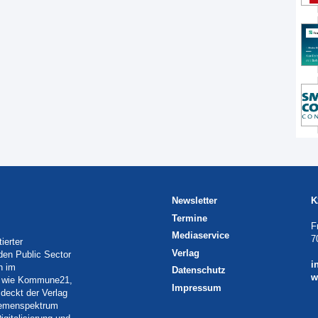
Newsletter
K
Termine
F
Mediaservice
7
ierter
Verlag
 den Public Sector
i
h im
Datenschutz
w
eln wie Kommune21,
Impressum
deckt der Verlag
Themenspektrum