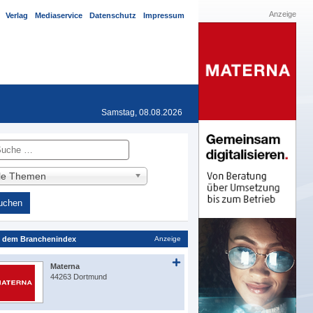
Anzeige
Verlag
Mediaservice
Datenschutz
Impressum
Samstag, 08.08.2026
he
lle Themen
 dem Branchenindex
Anzeige
Materna
44263 Dortmund