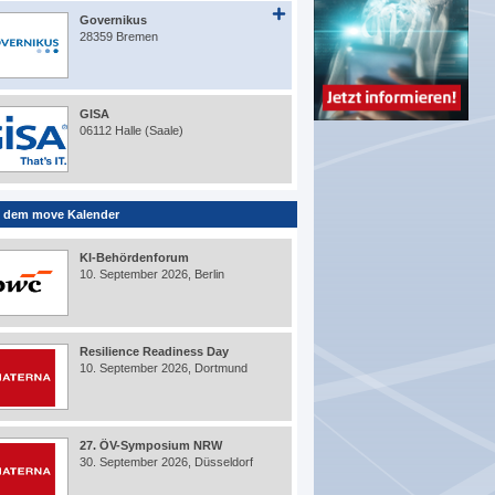
Governikus
28359 Bremen
GISA
06112 Halle (Saale)
 dem move Kalender
KI-Behördenforum
10. September 2026, Berlin
Resilience Readiness Day
10. September 2026, Dortmund
27. ÖV-Symposium NRW
30. September 2026, Düsseldorf