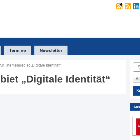
Termine
Newsletter
Suc
ür Themengebiet „Digitale Identität“
et „Digitale Identität“
A
Aus