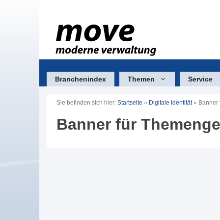
Zum
Inhalt
springen
Branchenindex
Themen
Service
Sie befinden sich hier:
Startseite
»
Digitale Identität
»
Banner f
Banner für Themengebi