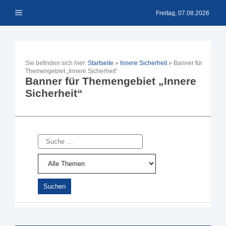
Zum
Menü
Inhalt
Freitag, 07.08.2026
springen
Sie befinden sich hier:
Startseite
»
Innere Sicherheit
»
Banner für
Themengebiet „Innere Sicherheit“
Banner für Themengebiet „Innere
Sicherheit“
Suche