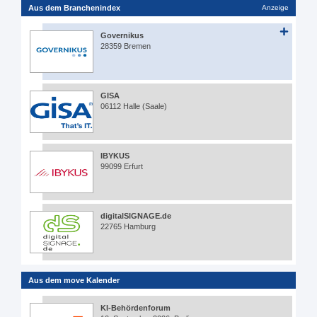
Aus dem Branchenindex
Anzeige
Governikus
28359 Bremen
GISA
06112 Halle (Saale)
IBYKUS
99099 Erfurt
digitalSIGNAGE.de
22765 Hamburg
Aus dem move Kalender
KI-Behördenforum