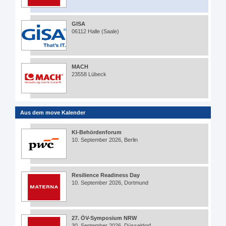
GISA
06112 Halle (Saale)
MACH
23558 Lübeck
Aus dem move Kalender
KI-Behördenforum
10. September 2026, Berlin
Resilience Readiness Day
10. September 2026, Dortmund
27. ÖV-Symposium NRW
30. September 2026, Düsseldorf