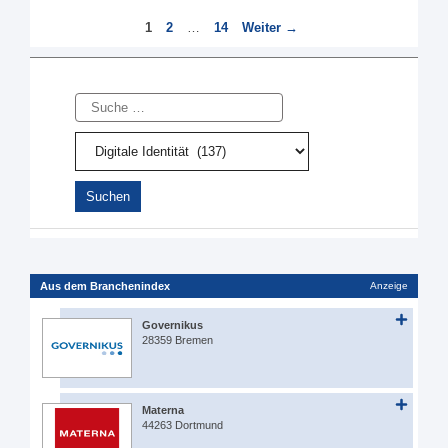
Seite
Seite
Seite
1
2
…
14
Weiter
→
Suche
Aus dem Branchenindex
Anzeige
Governikus
28359 Bremen
Materna
44263 Dortmund