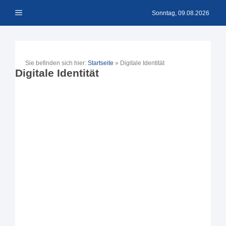
Zum
Menü
Inhalt
Sonntag, 09.08.2026
springen
Sie befinden sich hier:
Startseite
»
Digitale Identität
Digitale Identität