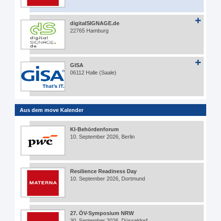
digitalSIGNAGE.de
22765 Hamburg
GISA
06112 Halle (Saale)
Aus dem move Kalender
KI-Behördenforum
10. September 2026, Berlin
Resilience Readiness Day
10. September 2026, Dortmund
27. ÖV-Symposium NRW
30. September 2026, Düsseldorf