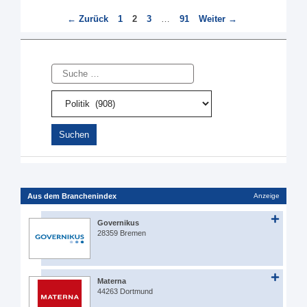
Seite
Seite
Seite
Seite
←
Zurück
1
2
3
…
91
Weiter
→
Suche
Aus dem Branchenindex
Anzeige
Governikus
28359 Bremen
Materna
44263 Dortmund