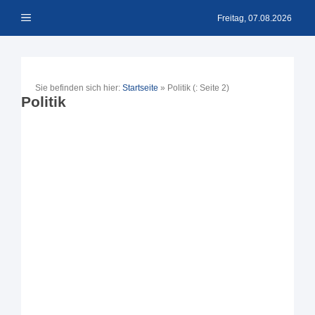
Zum
Menü
Inhalt
Freitag, 07.08.2026
springen
Sie befinden sich hier:
Startseite
»
Politik
(: Seite 2)
Politik