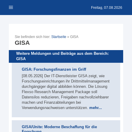
Zum
Menü
Inhalt
Freitag, 07.08.2026
springen
Sie befinden sich hier:
Startseite
»
GISA
GISA
Weitere Meldungen und Beiträge aus dem Bereich:
GISA
GISA: Forschungsfinanzen im Griff
[08.05.2026] Der IT-Dienstleister GISA zeigt, wie
Forschungseinrichtungen ihr Drittmittelmanagement
durchgängiger digital abbilden können. Die Lösung
Flexso Research Management Package soll
Datensilos reduzieren, Freigaben nachvollziehbarer
machen und Finanzabteilungen bei
Verwendungsnachweisen unterstützen.
mehr...
GISA/Unite: Moderne Beschaffung für die
Forschung