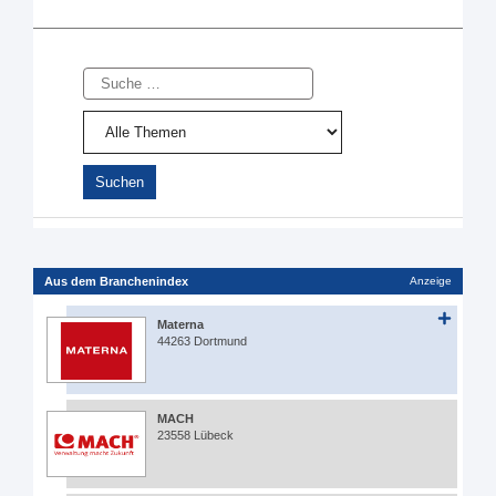
Suche
Aus dem Branchenindex
Anzeige
Materna
44263 Dortmund
MACH
23558 Lübeck