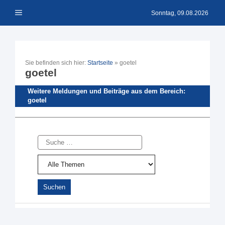
Zum
Menü
Inhalt
Sonntag, 09.08.2026
springen
Sie befinden sich hier:
Startseite
»
goetel
goetel
Weitere Meldungen und Beiträge aus dem Bereich:
goetel
Suche