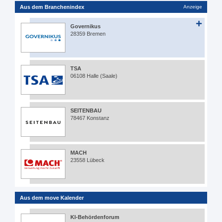
Aus dem Branchenindex
Anzeige
Governikus
28359 Bremen
TSA
06108 Halle (Saale)
SEITENBAU
78467 Konstanz
MACH
23558 Lübeck
Aus dem move Kalender
KI-Behördenforum