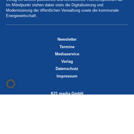
Im Mittelpunkt stehen dabei stets die Digitalisierung und
Modernisierung der öffentlichen Verwaltung sowie die kommunale
Energiewirtschaft.
Newsletter
Termine
Mediaservice
Verlag
Datenschutz
Impressum
K21 media GmbH
Friedrichstraße 13
70174 Stuttgart
info@k21media.de
www.k21media.de