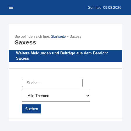
Zum
Menü
Inhalt
Sonntag, 09.08.2026
springen
Sie befinden sich hier:
Startseite
»
Saxess
Saxess
Weitere Meldungen und Beiträge aus dem Bereich:
Saxess
Suche