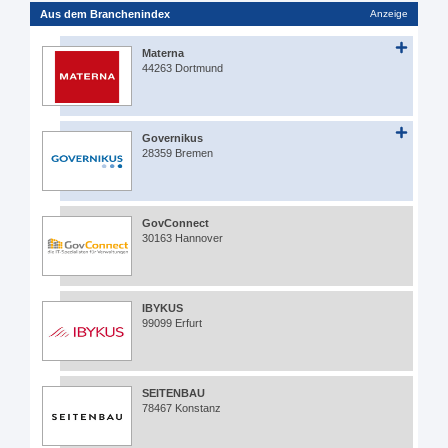
Aus dem Branchenindex
Anzeige
Materna
44263 Dortmund
Governikus
28359 Bremen
GovConnect
30163 Hannover
IBYKUS
99099 Erfurt
SEITENBAU
78467 Konstanz