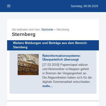
Zum
Menü
Inhalt
Samstag, 08.08.2026
springen
Sie befinden sich hier:
Startseite
»
Sternberg
Sternberg
Weitere Meldungen und Beiträge aus dem Bereich:
Sternberg
Ratsinformationssysteme:
Überparteilich überzeugt
[27.03.2019] Papierstapel wälzen
und Aktenordner schleppen gehört
in Bremen der Vergangenheit an.
Die Abgeordneten haben sich für die
digitale Gremienarbeit entschieden.
mehr...