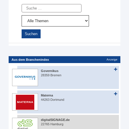
Suche
Aus dem Branchenindex
Anzeige
Governikus
28359 Bremen
Materna
44263 Dortmund
digitalSIGNAGE.de
22765 Hamburg