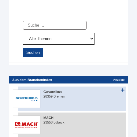
Suche
Aus dem Branchenindex
Anzeige
Governikus
28359 Bremen
MACH
23558 Lübeck