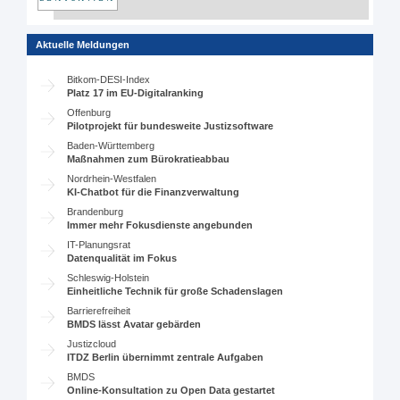
Aktuelle Meldungen
Bitkom-DESI-Index
Platz 17 im EU-Digitalranking
Offenburg
Pilotprojekt für bundesweite Justizsoftware
Baden-Württemberg
Maßnahmen zum Bürokratieabbau
Nordrhein-Westfalen
KI-Chatbot für die Finanzverwaltung
Brandenburg
Immer mehr Fokusdienste angebunden
IT-Planungsrat
Datenqualität im Fokus
Schleswig-Holstein
Einheitliche Technik für große Schadenslagen
Barrierefreiheit
BMDS lässt Avatar gebärden
Justizcloud
ITDZ Berlin übernimmt zentrale Aufgaben
BMDS
Online-Konsultation zu Open Data gestartet