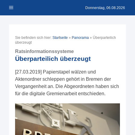
Zum
Menü
Inhalt
Donnerstag, 06.08.2026
springen
Sie befinden sich hier:
Startseite
»
Panorama
»
Überparteilich
überzeugt
Ratsinformationssysteme
Überparteilich überzeugt
[27.03.2019] Papierstapel wälzen und
Aktenordner schleppen gehört in Bremen der
Vergangenheit an. Die Abgeordneten haben sich
für die digitale Gremienarbeit entschieden.